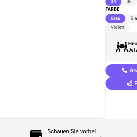
(ausgewäh
34
36
FARBE
(ausgew
Grau
Bl
Violett
Heu
Jetz
Ges
R
Schauen Sie vorbei