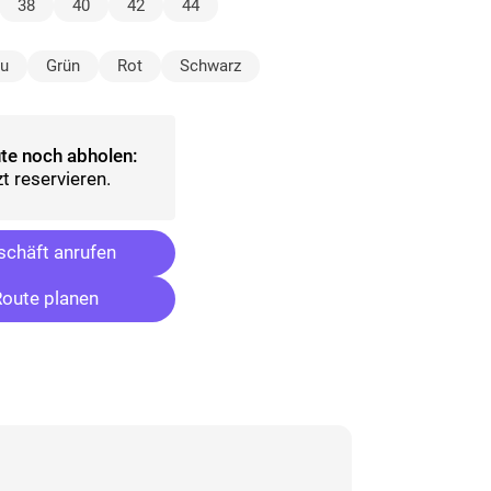
lt)
38
40
42
44
ählt)
au
Grün
Rot
Schwarz
te noch abholen:
t reservieren.
chäft anrufen
oute planen