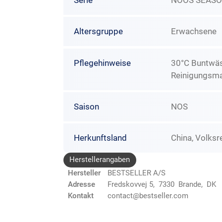
Serie
NOOS SEASO
Altersgruppe
Erwachsene
Pflegehinweise
30°C Buntwäsc
Reinigungsma
Saison
NOS
Herkunftsland
China, Volksr
Herstellerangaben
Hersteller
BESTSELLER A/S
Adresse
Fredskovvej 5, 7330 Brande, DK
Kontakt
contact@bestseller.com