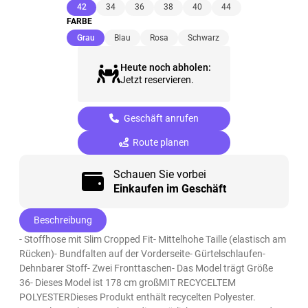
(ausgewählt)
42
34
36
38
40
44
FARBE
(ausgewählt)
Grau
Blau
Rosa
Schwarz
Heute noch abholen:
Jetzt reservieren.
Geschäft anrufen
Route planen
Schauen Sie vorbei
Einkaufen im Geschäft
Beschreibung
- Stoffhose mit Slim Cropped Fit- Mittelhohe Taille (elastisch am
Rücken)- Bundfalten auf der Vorderseite- Gürtelschlaufen-
Dehnbarer Stoff- Zwei Fronttaschen- Das Model trägt Größe
36- Dieses Model ist 178 cm großMIT RECYCELTEM
POLYESTERDieses Produkt enthält recycelten Polyester.