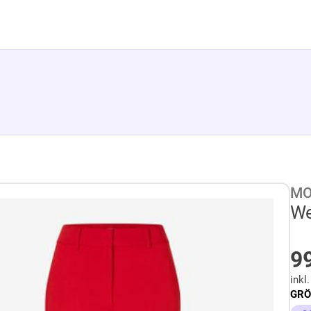
MO
We
9
inkl
GRÖ