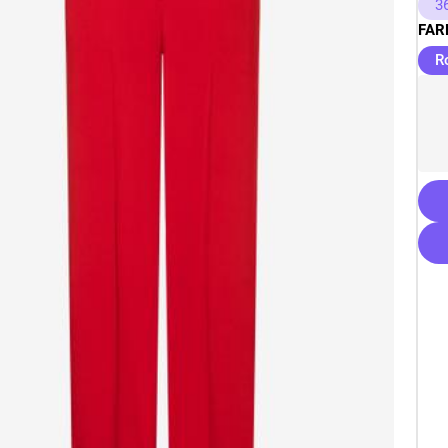
3
FAR
R