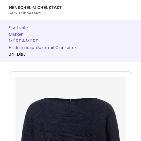
HENSCHEL MICHELSTADT
64720 Michelstadt
Startseite
Marken
MORE & MORE
Fledermauspullover mit Glanzeffekt
34 - Blau
Zum Produkt springen
Zur Produktbeschreibung springen