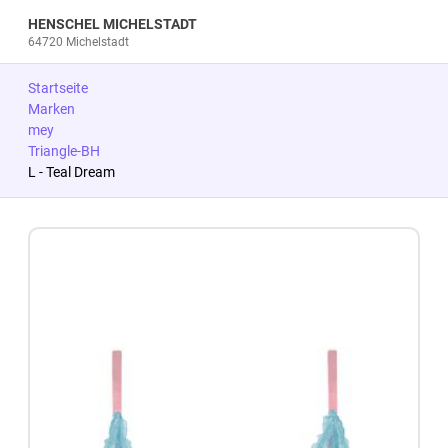
HENSCHEL MICHELSTADT
64720 Michelstadt
Startseite
Marken
mey
Triangle-BH
L - Teal Dream
Zum Produkt springen
Zur Produktbeschreibung springen