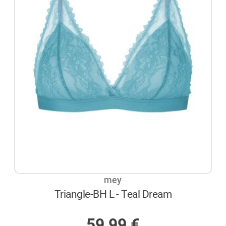
mey
Triangle-BH L - Teal Dream
AUF LAGER
59,99
€