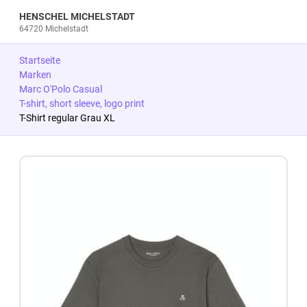
HENSCHEL MICHELSTADT
64720 Michelstadt
Startseite
Marken
Marc O'Polo Casual
T-shirt, short sleeve, logo print
T-Shirt regular Grau XL
Zum Produkt springen
Zur Produktbeschreibung springen