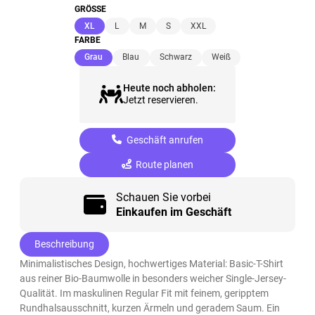
GRÖSSE
(ausgewählt)
XL
L
M
S
XXL
FARBE
(ausgewählt)
Grau
Blau
Schwarz
Weiß
Heute noch abholen:
Jetzt reservieren.
Geschäft anrufen
Route planen
Schauen Sie vorbei
Einkaufen im Geschäft
Beschreibung
Minimalistisches Design, hochwertiges Material: Basic-T-Shirt
aus reiner Bio-Baumwolle in besonders weicher Single-Jersey-
Qualität. Im maskulinen Regular Fit mit feinem, geripptem
Rundhalsausschnitt, kurzen Ärmeln und geradem Saum. Ein