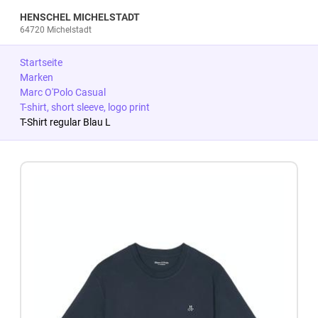
HENSCHEL MICHELSTADT
64720 Michelstadt
Startseite
Marken
Marc O'Polo Casual
T-shirt, short sleeve, logo print
T-Shirt regular Blau L
Zum Produkt springen
Zur Produktbeschreibung springen