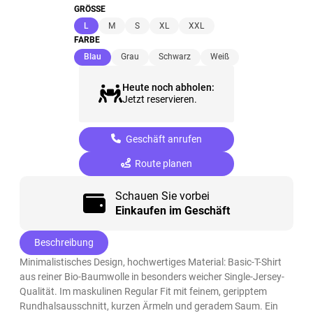
GRÖSSE
(ausgewählt)
L
M
S
XL
XXL
FARBE
(ausgewählt)
Blau
Grau
Schwarz
Weiß
Heute noch abholen:
Jetzt reservieren.
Geschäft anrufen
Route planen
Schauen Sie vorbei
Einkaufen im Geschäft
Beschreibung
Minimalistisches Design, hochwertiges Material: Basic-T-Shirt
aus reiner Bio-Baumwolle in besonders weicher Single-Jersey-
Qualität. Im maskulinen Regular Fit mit feinem, geripptem
Rundhalsausschnitt, kurzen Ärmeln und geradem Saum. Ein