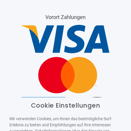
Vorort Zahlungen
Cookie Einstellungen
Barrierefrei
Bereitgestellt von
WCAG-2.1-AA
Wir verwenden Cookies, um Ihnen das bestmögliche Surf-
Erlebnis zu bieten und Empfehlungen auf Ihre Interessen
auszurichten. Detailinformationen über den Einsatz von