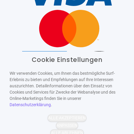
Cookie Einstellungen
Barrierefrei
Bereitgestellt von
WCAG-2.1-AA
Wir verwenden Cookies, um Ihnen das bestmögliche Surf-
Erlebnis zu bieten und Empfehlungen auf Ihre Interessen
auszurichten. Detailinformationen über den Einsatz von
Cookies und Services für Zwecke der Webanalyse und des
Online-Marketings finden Sie in unserer
Datenschutzerklärung
.
ALLE AKZEPTIEREN
ANPASSEN
ALLE ABLEHNEN