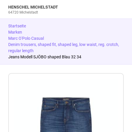
HENSCHEL MICHELSTADT
64720 Michelstadt
Startseite
Marken
Marc O'Polo Casual
Denim trousers, shaped fit, shaped leg, low waist, reg. crotch,
regular length
Jeans Modell SJÖBO shaped Blau 32 34
Zum Produkt springen
Zur Produktbeschreibung springen