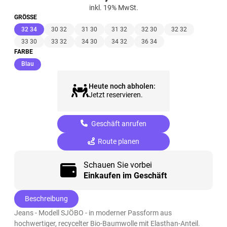
inkl. 19% MwSt.
GRÖSSE
(ausgewählt)
32 34
30 32
31 30
31 32
32 30
32 32
33 30
33 32
34 30
34 32
36 34
FARBE
(ausgewählt)
Blau
Heute noch abholen:
Jetzt reservieren.
Geschäft anrufen
Route planen
Schauen Sie vorbei
Einkaufen im Geschäft
Beschreibung
Jeans - Modell SJÖBO - in moderner Passform aus
hochwertiger, recycelter Bio-Baumwolle mit Elasthan-Anteil.