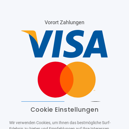
Vorort Zahlungen
Cookie Einstellungen
Barrierefrei
Bereitgestellt von
WCAG-2.1-AA
Wir verwenden Cookies, um Ihnen das bestmögliche Surf-
Erlebnis zu bieten und Empfehlungen auf Ihre Interessen