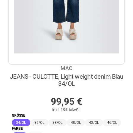
MAC
JEANS - CULOTTE, Light weight denim Blau
34/OL
AUF LAGER
99,95
€
inkl. 19% MwSt.
GRÖSSE
(ausgewählt)
34/OL
36/OL
38/OL
40/OL
42/OL
46/OL
FARBE