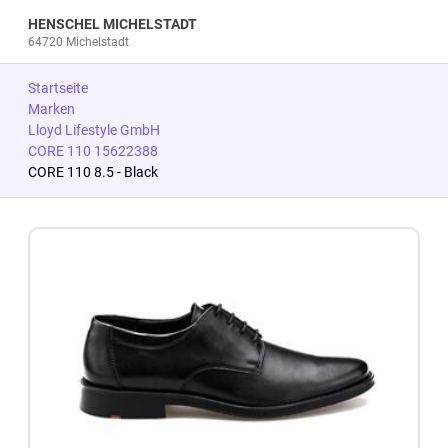
HENSCHEL MICHELSTADT
64720 Michelstadt
Startseite
Marken
Lloyd Lifestyle GmbH
CORE 110 15622388
CORE 110 8.5 - Black
Zum Produkt springen
Zur Produktbeschreibung springen