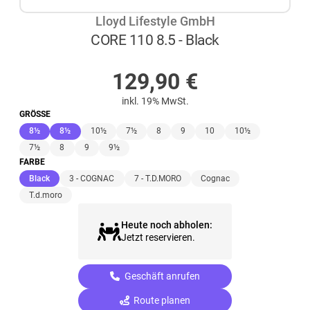
Lloyd Lifestyle GmbH
CORE 110 8.5 - Black
AUF LAGER
129,90
€
inkl. 19% MwSt.
GRÖSSE
(ausgewählt)
(ausgewählt)
8½
8½
10½
7½
8
9
10
10½
7½
8
9
9½
FARBE
(ausgewählt)
Black
3 - COGNAC
7 - T.D.MORO
Cognac
T.d.moro
Heute noch abholen:
Jetzt reservieren.
Geschäft anrufen
Route planen