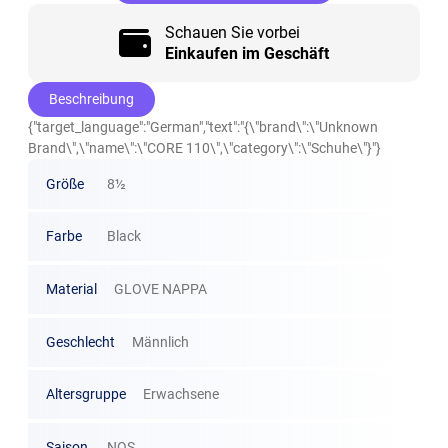
Schauen Sie vorbei
Einkaufen im Geschäft
Beschreibung
{"target_language":"German","text":"{\"brand\":\"Unknown
Brand\",\"name\":\"CORE 110\",\"category\":\"Schuhe\"}"}
Größe
8½
Farbe
Black
Material
GLOVE NAPPA
Geschlecht
Männlich
Altersgruppe
Erwachsene
Saison
NOS