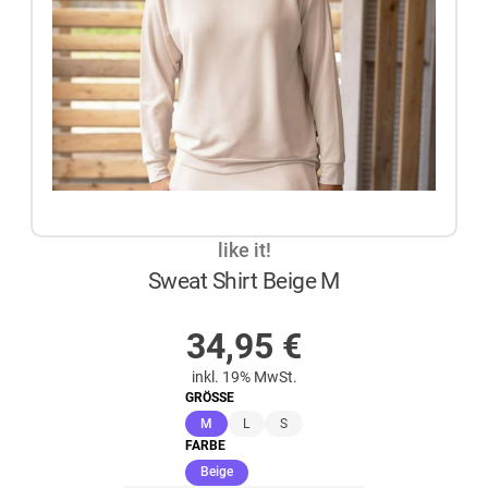
like it!
Sweat Shirt Beige M
AUF LAGER
34,95
€
inkl. 19% MwSt.
GRÖSSE
(ausgewählt)
M
L
S
FARBE
(ausgewählt)
Beige