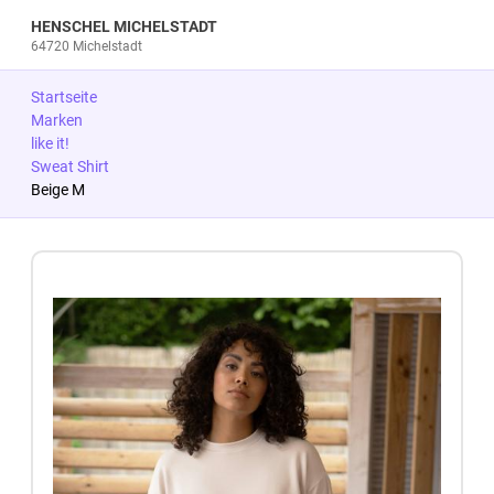
HENSCHEL MICHELSTADT
64720 Michelstadt
Startseite
Marken
like it!
Sweat Shirt
Beige M
Zum Produkt springen
Zur Produktbeschreibung springen