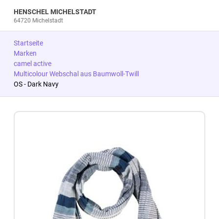
HENSCHEL MICHELSTADT
64720 Michelstadt
Startseite
Marken
camel active
Multicolour Webschal aus Baumwoll-Twill
OS - Dark Navy
Zum Produkt springen
Zur Produktbeschreibung springen