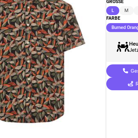
GRÖSSE
(ausgewähl
L
M
FARBE
Burned Oran
Heu
Jetz
Ges
R