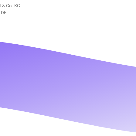
H & Co. KG
 DE