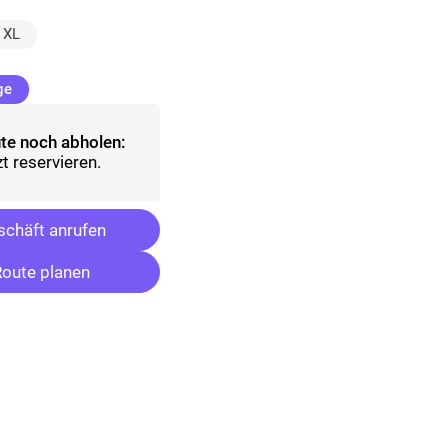
t)
XL
(ausgewählt)
ge
te noch abholen:
t reservieren.
chäft anrufen
oute planen