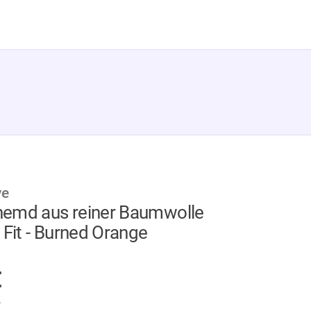
ve
emd aus reiner Baumwolle
 Fit - Burned Orange
GER
€
.