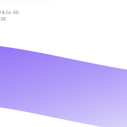
H & Co. KG
 DE