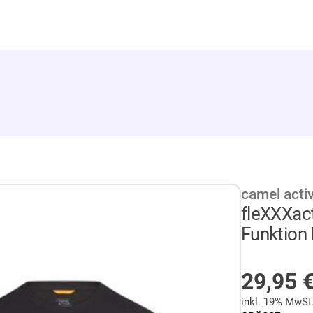
camel acti
fleXXXact
Funktion 
AUF LA
29,95
inkl. 19% MwSt