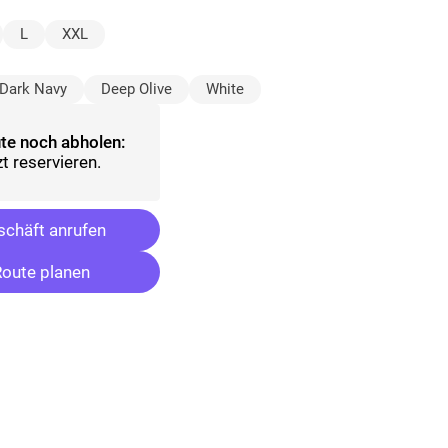
lt)
L
XXL
gewählt)
Dark Navy
Deep Olive
White
te noch abholen:
t reservieren.
chäft anrufen
oute planen