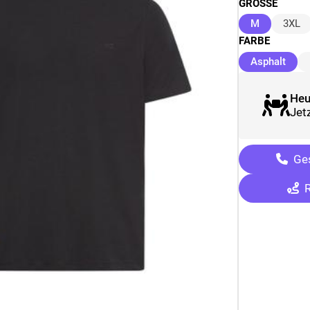
GRÖSSE
(ausgewäh
M
3XL
FARBE
(aus
Asphalt
Heu
Jetz
Ges
R