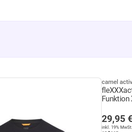
camel acti
fleXXXact
Funktion 
NICHT 
29,95
inkl. 19% MwSt