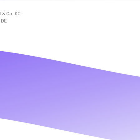
H & Co. KG
 DE