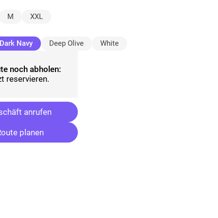
M
XXL
(ausgewählt)
Dark Navy
Deep Olive
White
te noch abholen:
t reservieren.
chäft anrufen
oute planen