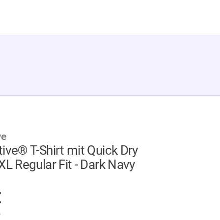
ve
ive® T-Shirt mit Quick Dry
XL Regular Fit - Dark Navy
AUF LAGER
€
.