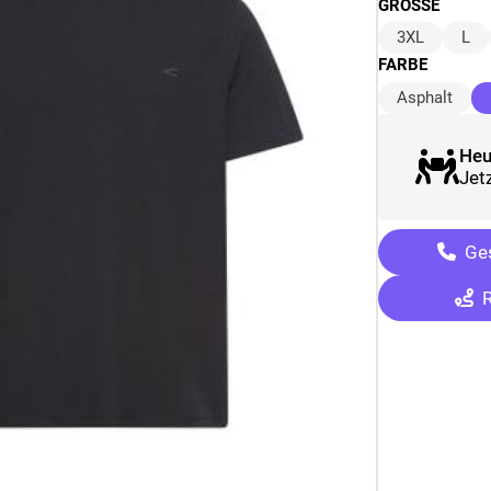
GRÖSSE
3XL
L
FARBE
Asphalt
Heu
Jetz
Ges
R