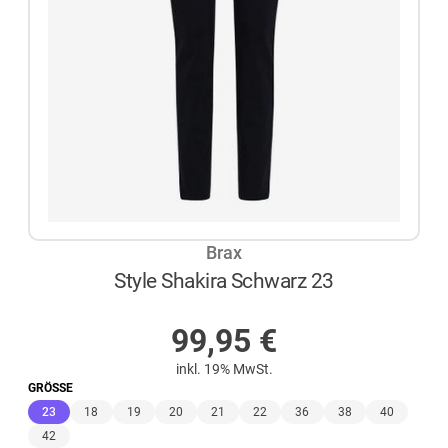
Brax
Style Shakira Schwarz 23
AUF LAGER
99,95
€
inkl. 19% MwSt.
GRÖSSE
(ausgewählt)
23
18
19
20
21
22
36
38
40
42