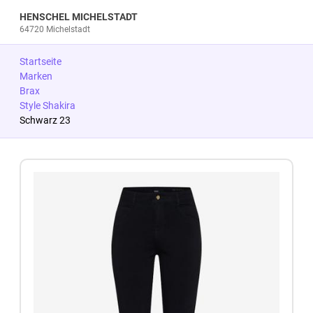
HENSCHEL MICHELSTADT
64720 Michelstadt
Startseite
Marken
Brax
Style Shakira
Schwarz 23
Zum Produkt springen
Zur Produktbeschreibung springen