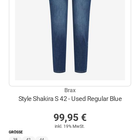
Brax
Style Shakira S 42 - Used Regular Blue
AUF LAGER
99,95
€
inkl. 19% MwSt.
GRÖSSE
38
42
44