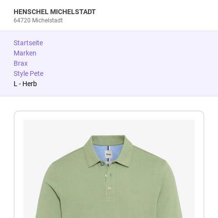
HENSCHEL MICHELSTADT
64720 Michelstadt
Startseite
Marken
Brax
Style Pete
L - Herb
Zum Produkt springen
Zur Produktbeschreibung springen