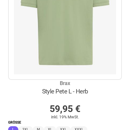
Brax
Style Pete L - Herb
AUF LAGER
59,95
€
inkl. 19% MwSt.
GRÖSSE
(ausgewählt)
L
3XL
M
XL
XXL
XXXL