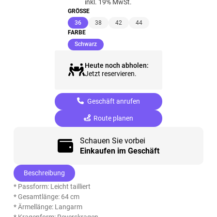
inkl. 19% MwSt.
GRÖSSE
(ausgewählt)
36
38
42
44
FARBE
(ausgewählt)
Schwarz
Heute noch abholen:
Jetzt reservieren.
Geschäft anrufen
Route planen
Schauen Sie vorbei
Einkaufen im Geschäft
Beschreibung
* Passform: Leicht tailliert
* Gesamtlänge: 64 cm
* Ärmellänge: Langarm
* Kragenform: Reverskragen