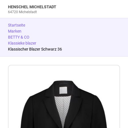
HENSCHEL MICHELSTADT
64720 Michelstadt
Startseite
Marken
BETTY & CO
Klassieke blazer
Klassischer Blazer Schwarz 36
Zum Produkt springen
Zur Produktbeschreibung springen