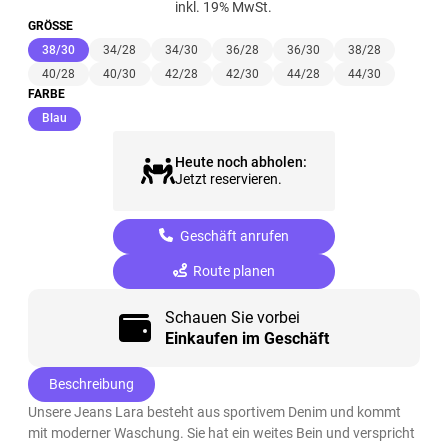
inkl. 19% MwSt.
GRÖSSE
(ausgewählt)
38/30
34/28
34/30
36/28
36/30
38/28
40/28
40/30
42/28
42/30
44/28
44/30
FARBE
(ausgewählt)
Blau
Heute noch abholen:
Jetzt reservieren.
Geschäft anrufen
Route planen
Schauen Sie vorbei
Einkaufen im Geschäft
Beschreibung
Unsere Jeans Lara besteht aus sportivem Denim und kommt
mit moderner Waschung. Sie hat ein weites Bein und verspricht