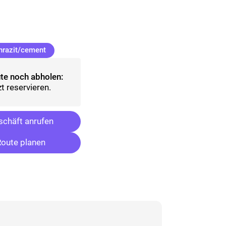
lt)
(ausgewählt)
hrazit/cement
te noch abholen:
t reservieren.
chäft anrufen
oute planen