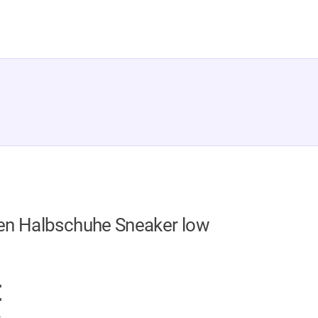
en Halbschuhe Sneaker low
GER
€
.