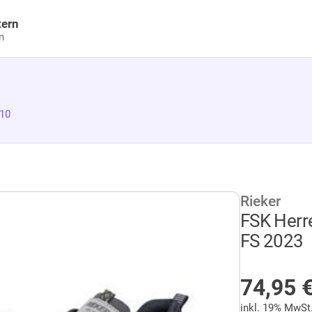
tern
n
710
Rieker
FSK Herr
FS 2023
AUF LA
74,95
inkl. 19% MwSt