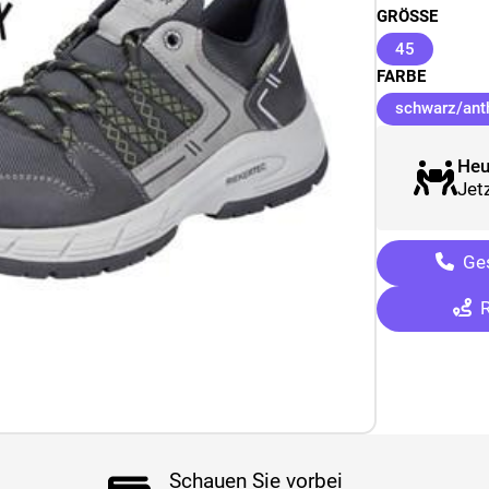
GRÖSSE
(ausgewäh
45
FARBE
schwarz/ant
Heu
Jetz
Ges
R
Schauen Sie vorbei