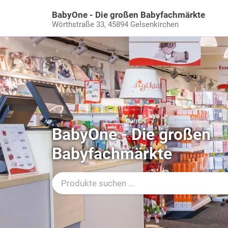
BabyOne - Die großen Babyfachmärkte
Wörthstraße 33,
45894 Gelsenkirchen
Zu den Kategorien springen
Zu den Produkten springen
BabyOne - Die großen
Babyfachmärkte