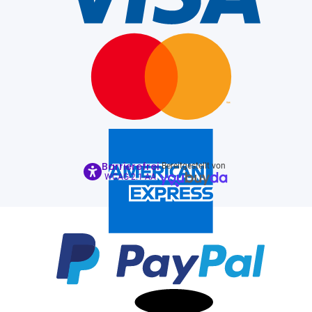
Barrierefrei
Bereitgestellt von
WCAG-2.1-AA