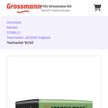
Fritz Grossmann KG
Ware
88048 Friedrichshafen
Startseite
Marken
STABILO
Textmarker »BOSS® Original«
Textmarker 'BOSS'
Zum Produkt springen
Zur Produktbeschreibung springen