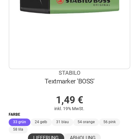
STABILO
Textmarker 'BOSS'
AUF LAGER
1,49
€
inkl. 19% MwSt.
FARBE
(ausgewählt)
33 grün
24 gelb
31 blau
54 orange
56 pink
58 lila
LIEFERUNG
ABHOLUNG