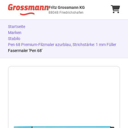
Fritz Grossmann KG
Ware
88048 Friedrichshafen
Startseite
Marken
Stabilo
Pen 68 Premium-Filzmaler azurblau, Strichstärke: 1 mm Füller
Fasermaler 'Pen 68'
Zum Produkt springen
Zur Produktbeschreibung springen