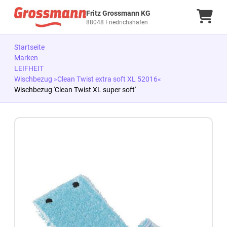
Fritz Grossmann KG
Ware
88048 Friedrichshafen
Startseite
Marken
LEIFHEIT
Wischbezug »Clean Twist extra soft XL 52016«
Wischbezug 'Clean Twist XL super soft'
Zum Produkt springen
Zur Produktbeschreibung springen