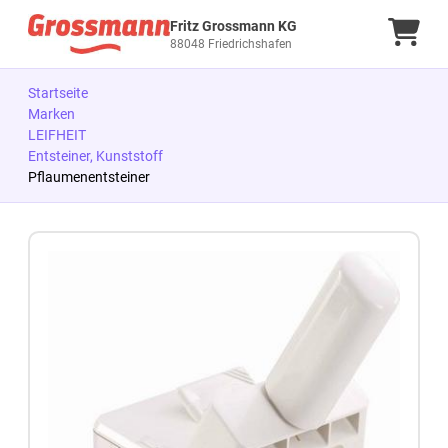
Fritz Grossmann KG
Ware
88048 Friedrichshafen
Startseite
Marken
LEIFHEIT
Entsteiner, Kunststoff
Pflaumenentsteiner
Zum Produkt springen
Zur Produktbeschreibung springen