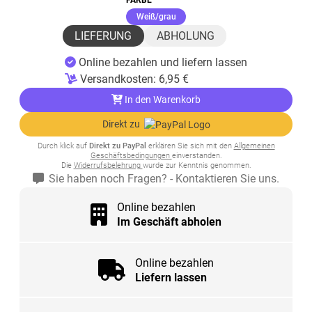
(ausgewählt)
Weiß/grau
LIEFERUNG
ABHOLUNG
Online bezahlen und liefern lassen
Versandkosten:
6,95
€
In den Warenkorb
Direkt zu
Durch klick auf
Direkt zu PayPal
erklären Sie sich mit den
Allgemeinen
Geschäftsbedingungen
einverstanden.
Die
Widerrufsbelehrung
wurde zur Kenntnis genommen.
Sie haben noch Fragen? - Kontaktieren Sie uns.
Online bezahlen
Im Geschäft abholen
Online bezahlen
Liefern lassen