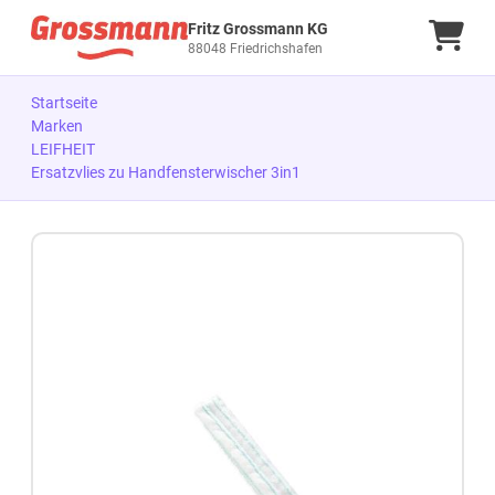
Fritz Grossmann KG
Ware
88048 Friedrichshafen
Startseite
Marken
LEIFHEIT
Ersatzvlies zu Handfensterwischer 3in1
Zum Produkt springen
Zur Produktbeschreibung springen