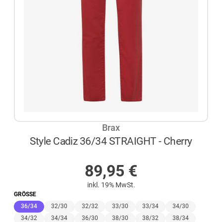
Brax
Style Cadiz 36/34 STRAIGHT - Cherry
AUF LAGER
89,95
€
inkl. 19% MwSt.
GRÖSSE
(ausgewählt)
36/34
32/30
32/32
33/30
33/34
34/30
34/32
34/34
36/30
38/30
38/32
38/34