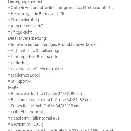
Bewegungsfreiheit
* Gute Bewegungsfreihheit aufgrund des Stretchkomforts
* Hervorragende Formstabilität
* Strapazierfähig
* Angenehmer Griff
* Pflegeleicht
Details/Verarbeitung:
* Innovatives, nachhaltiges Produktionsverfahren
* Authentische Detaillösungen
* Umfangreiche Farbpalette
* Unifarben
* Dezente Oberflächenstruktur
* Modernes Label
* Stil: sportiv
Maße:
* Bundweite bei Inch Größe 34/32: 89 cm
* Beininnenlänge bei Inch-Größe 34/32: 82 cm
* Fußweite bei Inch-Größe 34/32: 38 cm
* Leibhöhe: Normal
* Passform: Fällt normal aus
* Gewicht m²: 205 g
* Unser Model trägt Inch-Größe 33/32 und ist 188 cm groß