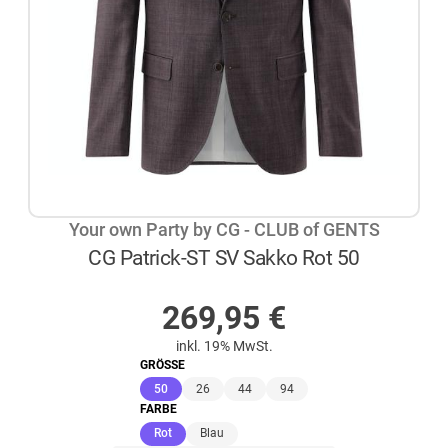
Your own Party by CG - CLUB of GENTS
CG Patrick-ST SV Sakko Rot 50
AUF LAGER
269,95
€
inkl. 19% MwSt.
GRÖSSE
(ausgewählt)
50
26
44
94
FARBE
(ausgewählt)
Rot
Blau