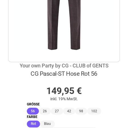
Your own Party by CG - CLUB of GENTS
CG Pascal-ST Hose Rot 56
AUF LAGER
149,95
€
inkl. 19% MwSt.
GRÖSSE
(ausgewählt)
56
26
27
42
98
102
FARBE
(ausgewählt)
Rot
Blau