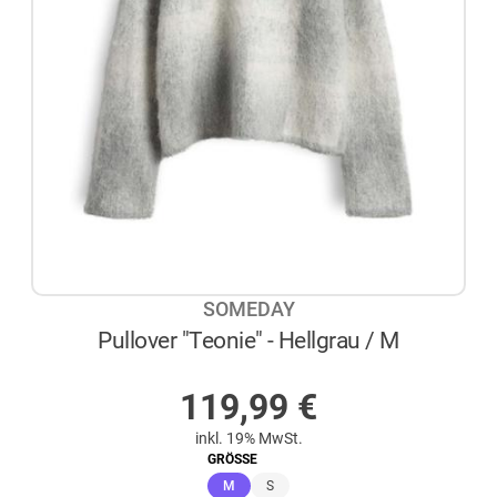
SOMEDAY
Pullover "Teonie" - Hellgrau / M
AUF LAGER
119,99
€
inkl. 19% MwSt.
GRÖSSE
(ausgewählt)
M
S