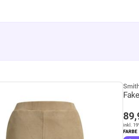
Smit
Fake
A
89
inkl. 1
FARBE