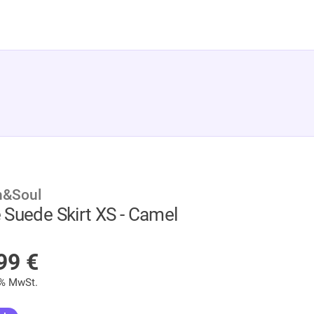
h&Soul
 Suede Skirt XS - Camel
UF LAGER
,99
€
9% MwSt.