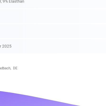
, 9% Elasthan
r 2025
adbach, DE