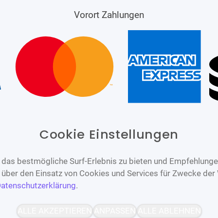
Vorort Zahlungen
Cookie Einstellungen
das bestmögliche Surf-Erlebnis zu bieten und Empfehlungen
n über den Einsatz von Cookies und Services für Zwecke der
atenschutzerklärung
.
Barrierefrei
Bereitgestellt von
ALLE AKZEPTIEREN
ANPASSEN
ALLE ABLEHNEN
WCAG-2.1-AA