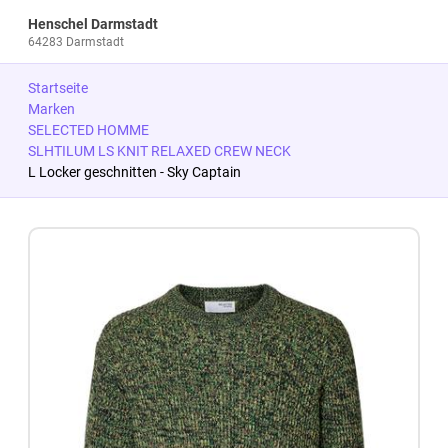
Henschel Darmstadt
64283 Darmstadt
Startseite
Marken
SELECTED HOMME
SLHTILUM LS KNIT RELAXED CREW NECK
L Locker geschnitten - Sky Captain
Zum Produkt springen
Zur Produktbeschreibung springen