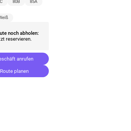
wählt)
C
80B
85A
ewählt)
Weiß
ute noch abholen:
tzt reservieren.
schäft anrufen
Route planen