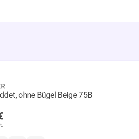
ER
det, ohne Bügel Beige 75B
AGER
€
t.