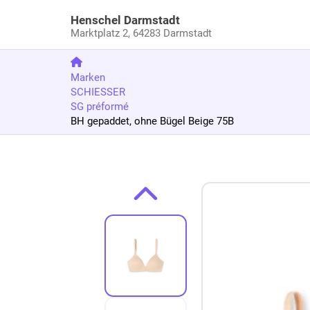
Henschel Darmstadt
Marktplatz 2,
64283 Darmstadt
Marken
SCHIESSER
SG préformé
BH gepaddet, ohne Bügel Beige 75B
Zum Produkt springen
Zur Produktbeschreibung springen