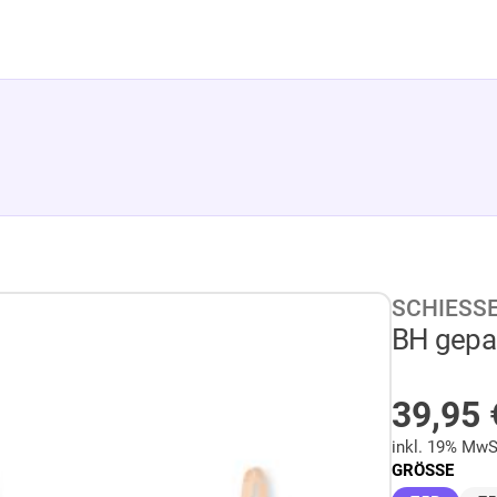
SCHIESS
BH gepad
AUF L
39,95
inkl. 19% MwS
GRÖSSE