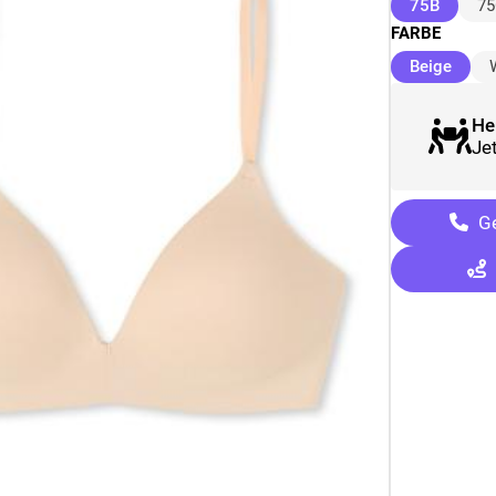
(ausge
75B
75
FARBE
(ausg
Beige
He
Je
Ge