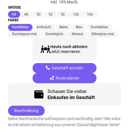
inkl. 19% MwSt.
GRÖSSE
(ausgewählt)
54
48
50
52
56
102
106
FARBE
(ausgewählt)
Nachtblau
Anthrazit
Beere
Blau
Dunkelblau
Dunkelgrau-mel.
Dunkelgrün
Mineral
Silbergrau-mel.
Heute noch abholen:
Jetzt reservieren.
Geschäft anrufen
Route planen
Schauen Sie vorbei
Einkaufen im Geschäft
Beschreibung
Deine Nachtwäsche soll bequem und nachhaltig sein? Wie wäre
es mit einem Schlafanzug aus unserer Casual Nightwear Serie?