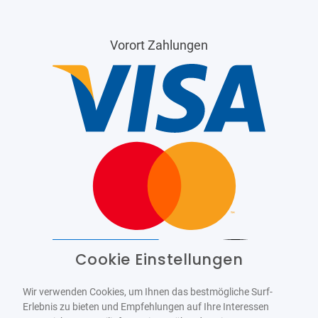
Vorort Zahlungen
Cookie Einstellungen
Barrierefrei
Bereitgestellt von
WCAG-2.1-AA
Wir verwenden Cookies, um Ihnen das bestmögliche Surf-
Erlebnis zu bieten und Empfehlungen auf Ihre Interessen