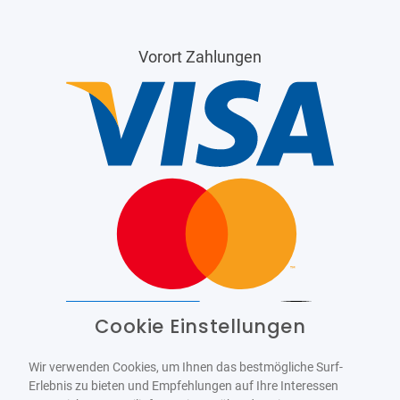
Vorort Zahlungen
Cookie Einstellungen
Barrierefrei
Bereitgestellt von
WCAG-2.1-AA
Wir verwenden Cookies, um Ihnen das bestmögliche Surf-
Erlebnis zu bieten und Empfehlungen auf Ihre Interessen