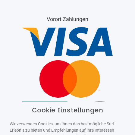
Vorort Zahlungen
Cookie Einstellungen
Barrierefrei
Bereitgestellt von
WCAG-2.1-AA
Wir verwenden Cookies, um Ihnen das bestmögliche Surf-
Erlebnis zu bieten und Empfehlungen auf Ihre Interessen