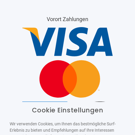
Vorort Zahlungen
Cookie Einstellungen
Barrierefrei
Bereitgestellt von
WCAG-2.1-AA
Wir verwenden Cookies, um Ihnen das bestmögliche Surf-
Erlebnis zu bieten und Empfehlungen auf Ihre Interessen