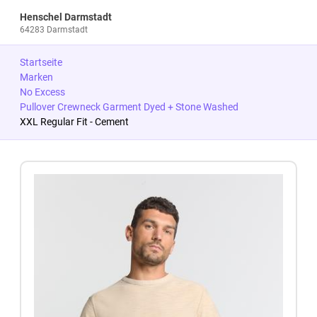
Henschel Darmstadt
64283 Darmstadt
Startseite
Marken
No Excess
Pullover Crewneck Garment Dyed + Stone Washed
XXL Regular Fit - Cement
Zum Produkt springen
Zur Produktbeschreibung springen