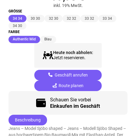
inkl. 19% MwSt.
GRÖSSE
(ausgewählt)
34 34
30 30
32 30
32 32
33 32
33 34
34 30
FARBE
(ausgewählt)
Authentic Mid
Blau
Heute noch abholen:
Jetzt reservieren.
Geschäft anrufen
Route planen
Schauen Sie vorbei
Einkaufen im Geschäft
Beschreibung
Jeans – Model Sjöbo shaped – Jeans – Modell Sjöbo Shaped –
aus hochwertigem Bio-Baumwoll-Mix mit Elasthan-Anteil. Der