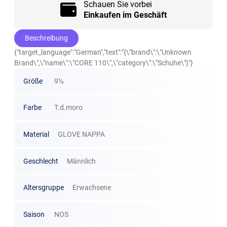
Schauen Sie vorbei
Einkaufen im Geschäft
Beschreibung
{"target_language":"German","text":"{\"brand\":\"Unknown
Brand\",\"name\":\"CORE 110\",\"category\":\"Schuhe\"}"}
Größe
9½
Farbe
T.d.moro
Material
GLOVE NAPPA
Geschlecht
Männlich
Altersgruppe
Erwachsene
Saison
NOS