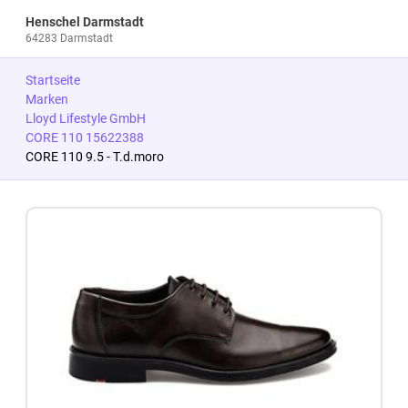
Henschel Darmstadt
64283 Darmstadt
Startseite
Marken
Lloyd Lifestyle GmbH
CORE 110 15622388
CORE 110 9.5 - T.d.moro
Zum Produkt springen
Zur Produktbeschreibung springen