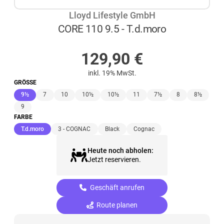
Lloyd Lifestyle GmbH
CORE 110 9.5 - T.d.moro
AUF LAGER
129,90
€
inkl. 19% MwSt.
GRÖSSE
(ausgewählt)
9½
7
10
10½
10½
11
7½
8
8½
9
FARBE
(ausgewählt)
T.d.moro
3 - COGNAC
Black
Cognac
Heute noch abholen:
Jetzt reservieren.
Geschäft anrufen
Route planen