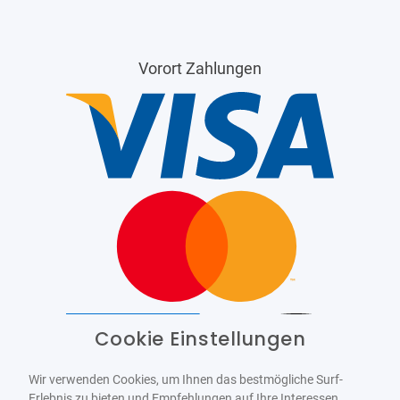
Vorort Zahlungen
Cookie Einstellungen
Barrierefrei
Bereitgestellt von
WCAG-2.1-AA
Wir verwenden Cookies, um Ihnen das bestmögliche Surf-
Erlebnis zu bieten und Empfehlungen auf Ihre Interessen