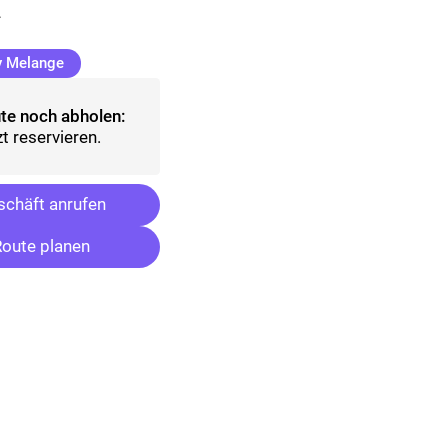
.
(ausgewählt)
y Melange
te noch abholen:
t reservieren.
chäft anrufen
oute planen