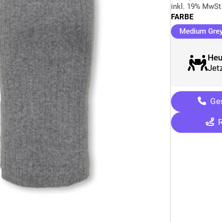
inkl. 19% MwSt
FARBE
Medium Gre
Heu
Jetz
Ges
R