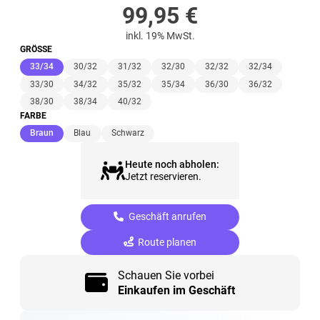
99,95
€
inkl. 19% MwSt.
GRÖSSE
(ausgewählt)
33/34
30/32
31/32
32/30
32/32
32/34
33/30
34/32
35/32
35/34
36/30
36/32
38/30
38/34
40/32
FARBE
(ausgewählt)
Braun
Blau
Schwarz
Heute noch abholen:
Jetzt reservieren.
Geschäft anrufen
Route planen
Schauen Sie vorbei
Einkaufen im Geschäft