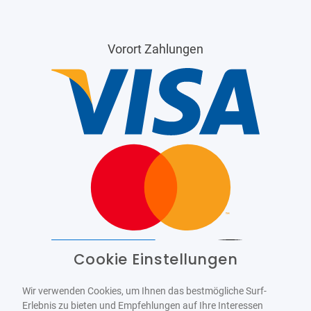
Vorort Zahlungen
Cookie Einstellungen
Barrierefrei
Bereitgestellt von
WCAG-2.1-AA
Wir verwenden Cookies, um Ihnen das bestmögliche Surf-
Erlebnis zu bieten und Empfehlungen auf Ihre Interessen