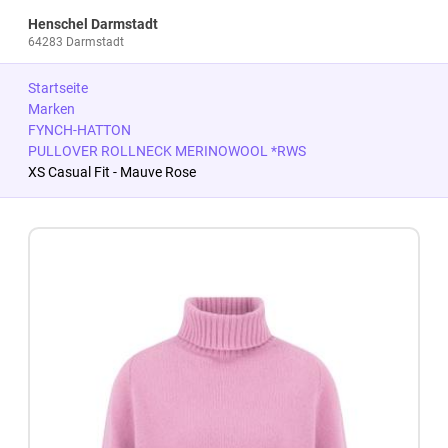
Henschel Darmstadt
64283 Darmstadt
Startseite
Marken
FYNCH-HATTON
PULLOVER ROLLNECK MERINOWOOL *RWS
XS Casual Fit - Mauve Rose
Zum Produkt springen
Zur Produktbeschreibung springen