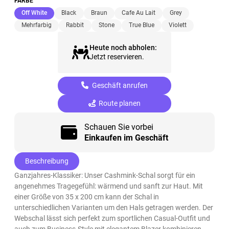
FARBE
(ausgewählt)
Off White
Black
Braun
Cafe Au Lait
Grey
Mehrfarbig
Rabbit
Stone
True Blue
Violett
Heute noch abholen:
Jetzt reservieren.
Geschäft anrufen
Route planen
Schauen Sie vorbei
Einkaufen im Geschäft
Beschreibung
Ganzjahres-Klassiker: Unser Cashmink-Schal sorgt für ein
angenehmes Tragegefühl: wärmend und sanft zur Haut. Mit
einer Größe von 35 x 200 cm kann der Schal in
unterschiedlichen Varianten um den Hals getragen werden. Der
Webschal lässt sich perfekt zum sportlichen Casual-Outfit und