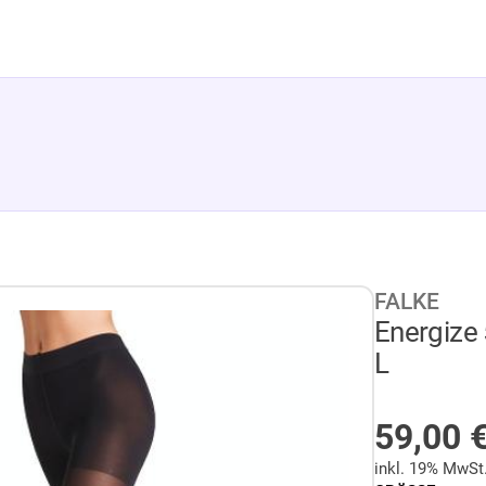
FALKE
Energize
L
AUF LA
59,00
inkl. 19% MwSt