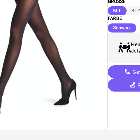
GRÖSSE
(ausgewä
M-L
41-
FARBE
(au
Schwarz
Heu
Jetz
Ges
R