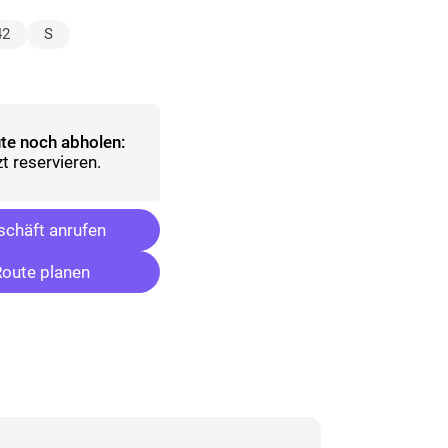
hlt)
42
S
sgewählt)
te noch abholen:
t reservieren.
chäft anrufen
oute planen