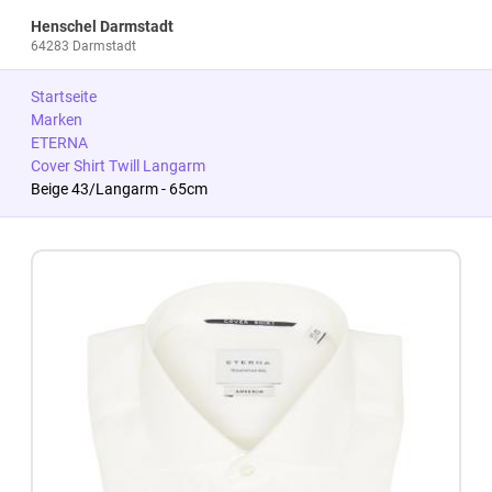
Henschel Darmstadt
64283 Darmstadt
Startseite
Marken
ETERNA
Cover Shirt Twill Langarm
Beige 43/Langarm - 65cm
Zum Produkt springen
Zur Produktbeschreibung springen