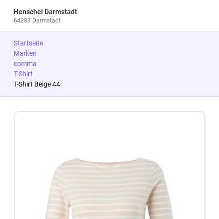
Henschel Darmstadt
64283 Darmstadt
Startseite
Marken
comma
T-Shirt
T-Shirt Beige 44
Zum Produkt springen
Zur Produktbeschreibung springen