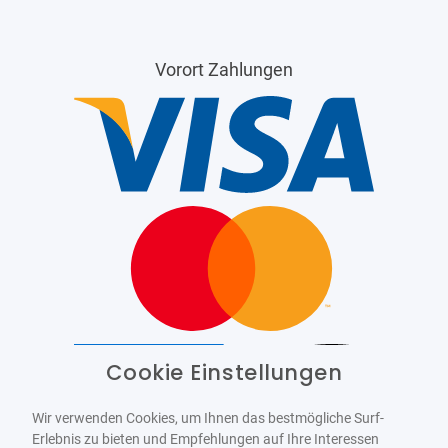
Vorort Zahlungen
Cookie Einstellungen
Barrierefrei
Bereitgestellt von
WCAG-2.1-AA
Wir verwenden Cookies, um Ihnen das bestmögliche Surf-
Erlebnis zu bieten und Empfehlungen auf Ihre Interessen