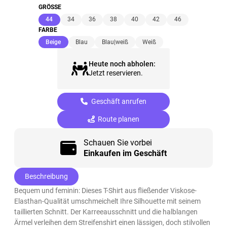
GRÖSSE
(ausgewählt)
44
34
36
38
40
42
46
FARBE
(ausgewählt)
Beige
Blau
Blau|weiß
Weiß
Heute noch abholen:
Jetzt reservieren.
Geschäft anrufen
Route planen
Schauen Sie vorbei
Einkaufen im Geschäft
Beschreibung
Bequem und feminin: Dieses T-Shirt aus fließender Viskose-
Elasthan-Qualität umschmeichelt Ihre Silhouette mit seinem
taillierten Schnitt. Der Karreeausschnitt und die halblangen
Ärmel verleihen dem Streifenshirt einen lässigen, doch stilvollen