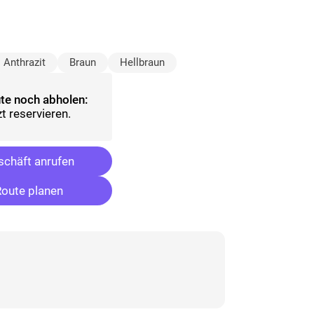
sgewählt)
Anthrazit
Braun
Hellbraun
te noch abholen:
t reservieren.
chäft anrufen
oute planen