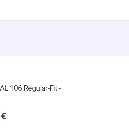
L 106 Regular-Fit -
GER
9
€
.