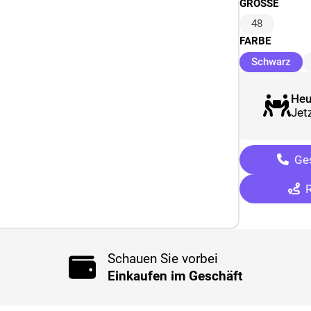
GRÖSSE
48
FARBE
(au
Schwarz
Heu
Jetz
Ges
R
Schauen Sie vorbei
Einkaufen im Geschäft